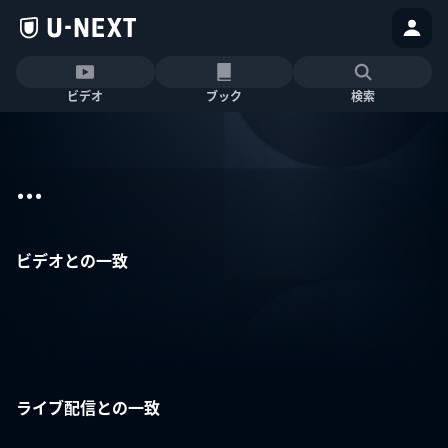
ビデオ
ブック
検索
...
ビデオとの一致
ライブ配信との一致