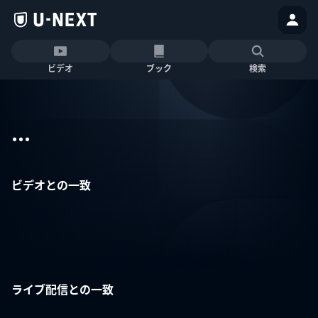
ビデオ
ブック
検索
...
ビデオとの一致
ライブ配信との一致