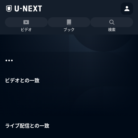
ビデオ
ブック
検索
...
ビデオとの一致
ライブ配信との一致