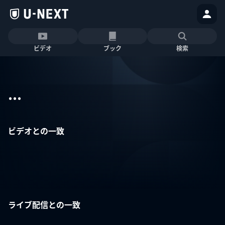
ビデオ
ブック
検索
...
ビデオとの一致
ライブ配信との一致