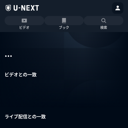
ビデオ
ブック
検索
...
ビデオとの一致
ライブ配信との一致