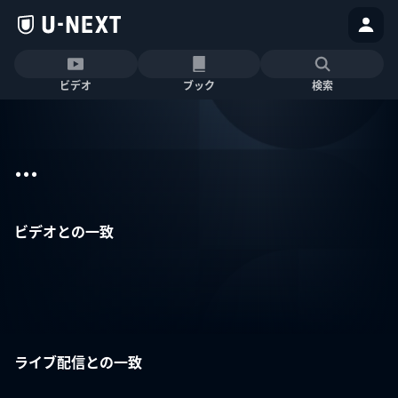
ビデオ
ブック
検索
...
ビデオとの一致
ライブ配信との一致