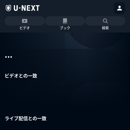
ビデオ
ブック
検索
...
ビデオとの一致
ライブ配信との一致