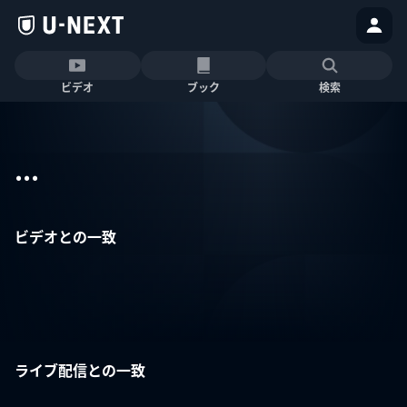
ビデオ
ブック
検索
...
ビデオとの一致
ライブ配信との一致