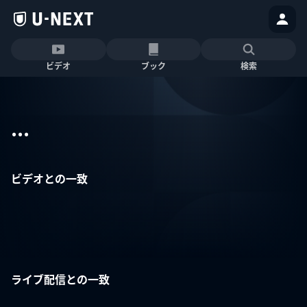
ビデオ
ブック
検索
...
ビデオとの一致
ライブ配信との一致