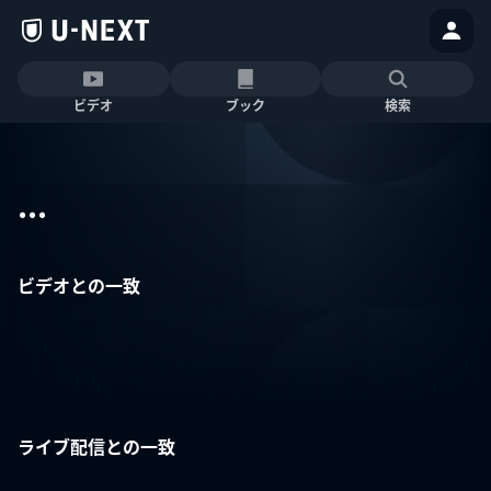
ビデオ
ブック
検索
...
ビデオとの一致
ライブ配信との一致