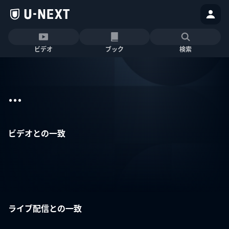
ビデオ
ブック
検索
...
ビデオとの一致
ライブ配信との一致