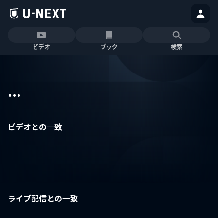
ビデオ
ブック
検索
...
ビデオとの一致
ライブ配信との一致