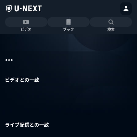
ビデオ
ブック
検索
...
ビデオとの一致
ライブ配信との一致