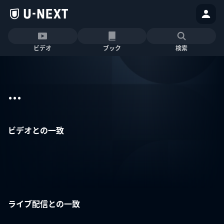
ビデオ
ブック
検索
...
ビデオとの一致
ライブ配信との一致