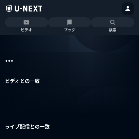
ビデオ
ブック
検索
...
ビデオとの一致
ライブ配信との一致