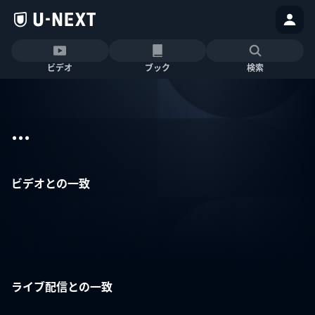
ビデオ
ブック
検索
...
ビデオとの一致
ライブ配信との一致