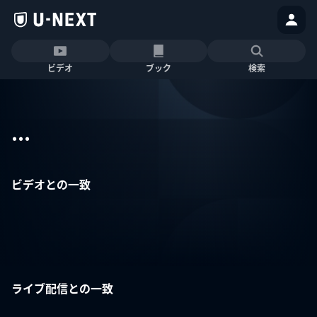
ビデオ
ブック
検索
...
ビデオとの一致
ライブ配信との一致