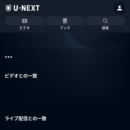
ビデオ
ブック
検索
...
ビデオとの一致
ライブ配信との一致