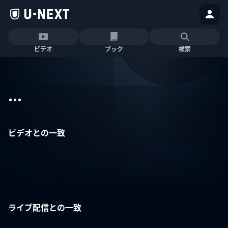
ビデオ
ブック
検索
...
ビデオとの一致
ライブ配信との一致