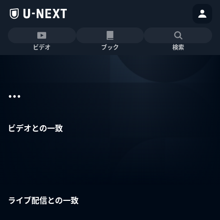
ビデオ
ブック
検索
...
ビデオとの一致
ライブ配信との一致