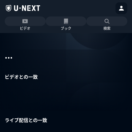
ビデオ
ブック
検索
...
ビデオとの一致
ライブ配信との一致