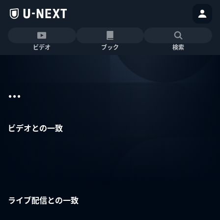
ビデオ
ブック
検索
...
ビデオとの一致
ライブ配信との一致