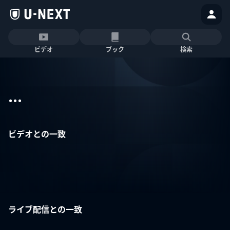
ビデオ
ブック
検索
...
ビデオとの一致
ライブ配信との一致