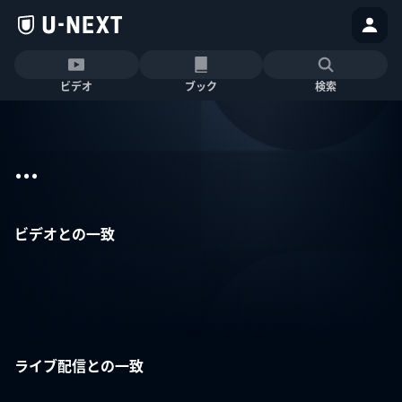
ビデオ
ブック
検索
...
ビデオとの一致
ライブ配信との一致