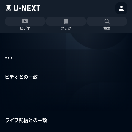
ビデオ
ブック
検索
...
ビデオとの一致
ライブ配信との一致