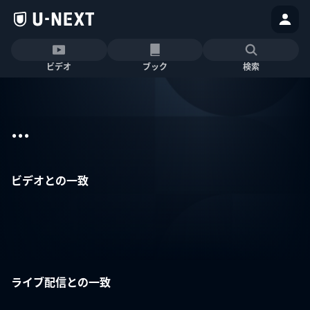
ビデオ
ブック
検索
...
ビデオとの一致
ライブ配信との一致