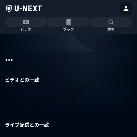
ビデオ
ブック
検索
...
ビデオとの一致
ライブ配信との一致