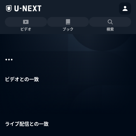
ビデオ
ブック
検索
...
ビデオとの一致
ライブ配信との一致