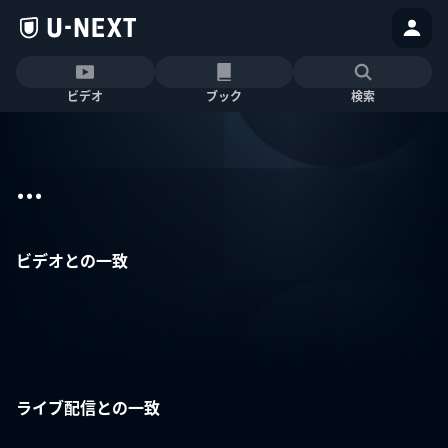
ビデオ
ブック
検索
...
ビデオとの一致
ライブ配信との一致