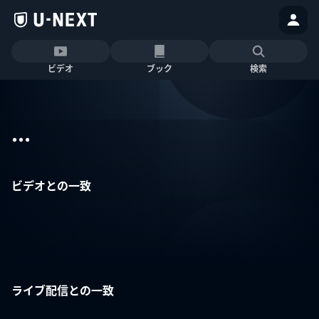
ビデオ
ブック
検索
...
ビデオとの一致
ライブ配信との一致