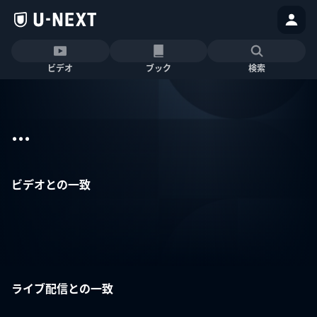
ビデオ
ブック
検索
...
ビデオとの一致
ライブ配信との一致