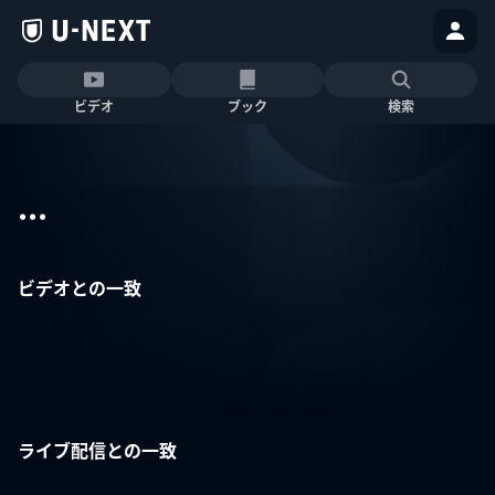
ビデオ
ブック
検索
...
ビデオとの一致
ライブ配信との一致