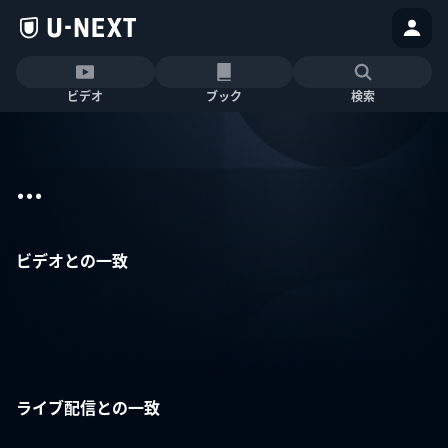
ビデオ
ブック
検索
...
ビデオとの一致
ライブ配信との一致