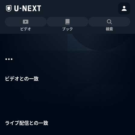
ビデオ
ブック
検索
...
ビデオとの一致
ライブ配信との一致