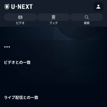
ビデオ
ブック
検索
...
ビデオとの一致
ライブ配信との一致