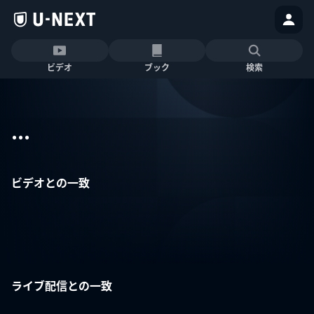
ビデオ
ブック
検索
...
ビデオとの一致
ライブ配信との一致