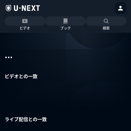
ビデオ
ブック
検索
...
ビデオとの一致
ライブ配信との一致