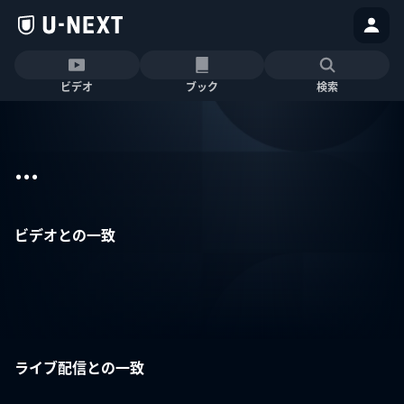
ビデオ
ブック
検索
...
ビデオとの一致
ライブ配信との一致