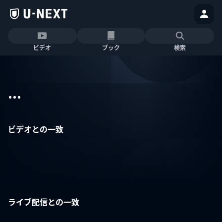
ビデオ
ブック
検索
...
ビデオとの一致
ライブ配信との一致