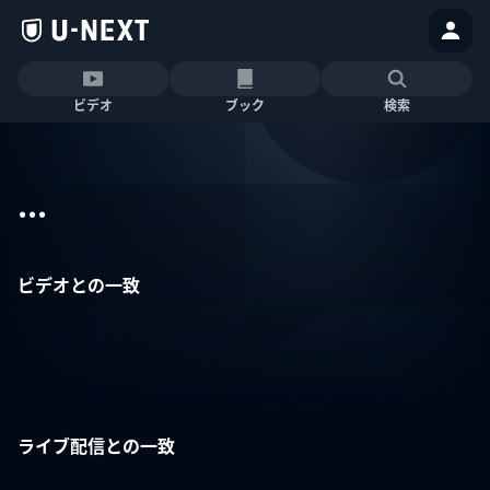
ビデオ
ブック
検索
...
ビデオとの一致
ライブ配信との一致