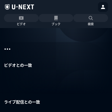
ビデオ
ブック
検索
...
ビデオとの一致
ライブ配信との一致