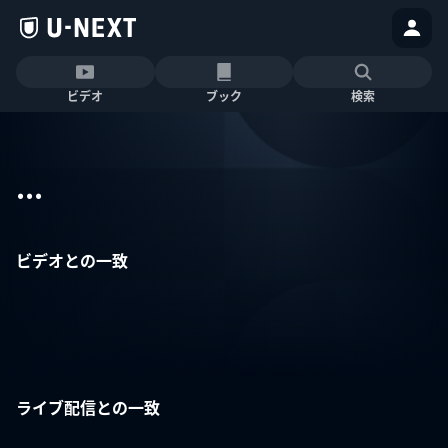
ビデオ
ブック
検索
...
ビデオとの一致
ライブ配信との一致