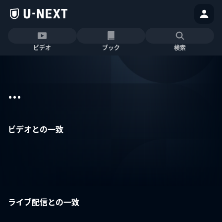
ビデオ
ブック
検索
...
ビデオとの一致
ライブ配信との一致