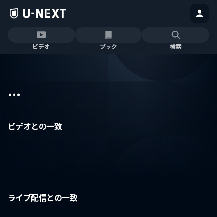
ビデオ
ブック
検索
...
ビデオとの一致
ライブ配信との一致