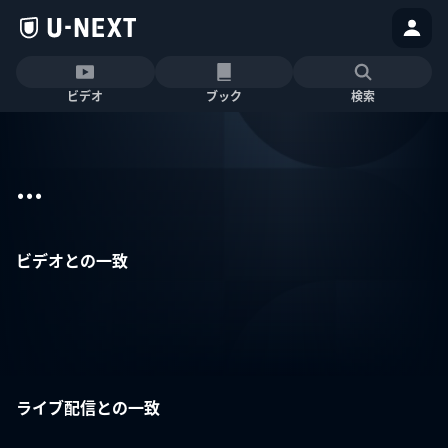
ビデオ
ブック
検索
...
ビデオとの一致
ライブ配信との一致