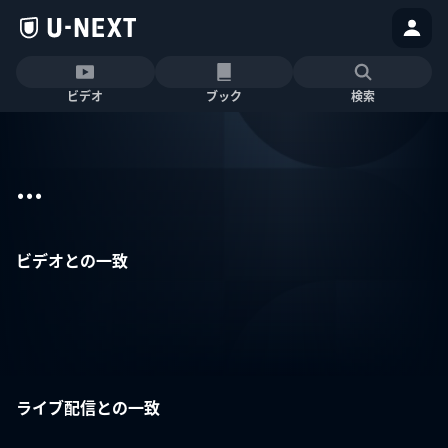
ビデオ
ブック
検索
...
ビデオとの一致
ライブ配信との一致