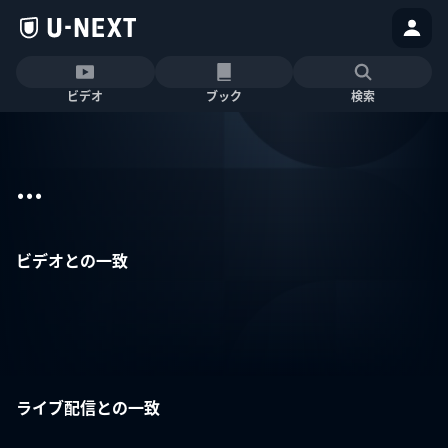
ビデオ
ブック
検索
...
ビデオとの一致
ライブ配信との一致