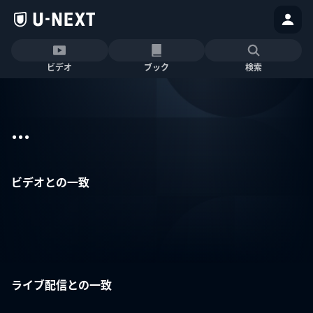
ビデオ
ブック
検索
...
ビデオとの一致
ライブ配信との一致