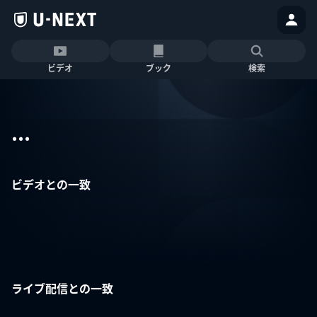
ビデオ
ブック
検索
...
ビデオとの一致
ライブ配信との一致