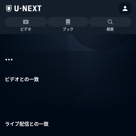
ビデオ
ブック
検索
...
ビデオとの一致
ライブ配信との一致